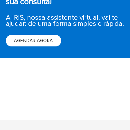
sua consulta!
Care
A IRIS, nossa assistente virtual, vai te
ajudar: de uma forma simples e rápida.
Programa DR. VIS
Aviso de Privacidade
AGENDAR AGORA